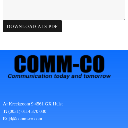
DOWNLOAD ALS PDF
A:
Kreekzoom 9 4561 GX Hulst
T:
(0031) 0114 370 030
E:
jd@comm-co.com