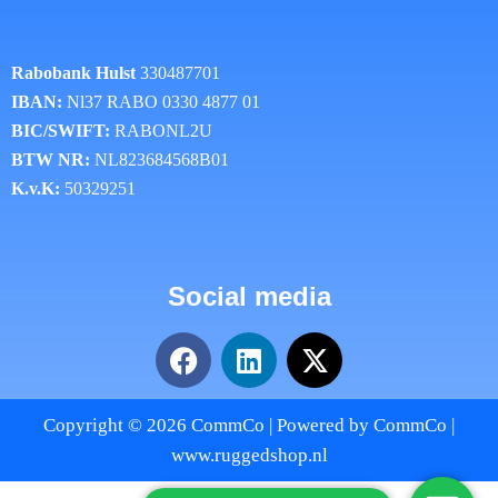
Rabobank Hulst
330487701
IBAN:
Nl37 RABO 0330 4877 01
BIC/SWIFT:
RABONL2U
BTW NR:
NL823684568B01
K.v.K:
50329251
Social media
Copyright © 2026 CommCo | Powered by CommCo |
www.ruggedshop.nl