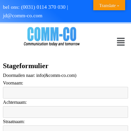
Translate »
bel ons:
(0031) 0114 370 030
|
jd@comm-co.com
Stageformulier
Doormailen naar: info(&comm-co.com)
Voornaam:
Achternaam:
Straatnaam: